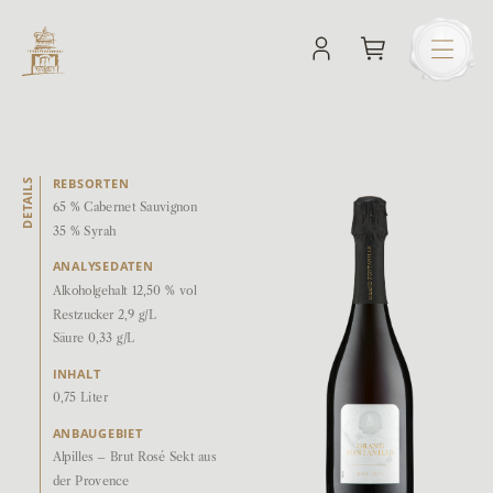
REBSORTEN
DETAILS
65 % Cabernet Sauvignon
35 % Syrah
ANALYSEDATEN
Alkoholgehalt 12,50 % vol
Restzucker 2,9 g/L
Säure 0,33 g/L
INHALT
0,75 Liter
ANBAUGEBIET
Alpilles – Brut Rosé Sekt aus
der Provence