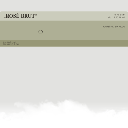
0,75 Liter
„ROSÉ BRUT“
alc. 12,50 % vol
Artikel-Nr.: SW10006
Inkl. MwSt.
zzgl.
Lieferzeit: 1-3 Tage