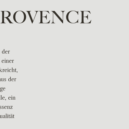
PROVENCE
 der
 einer
kreicht,
aus der
ige
e, ein
Essenz
alität