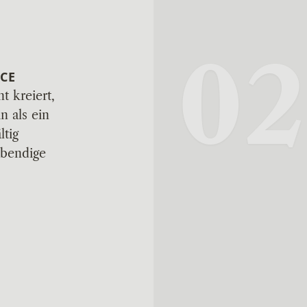
02
NCE
t kreiert,
n als ein
ltig
ebendige