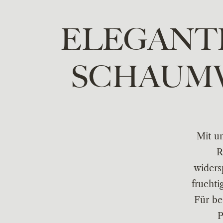
ELEGANTE
SCHAUMW
Mit u
R
widers
fruchti
Für be
P