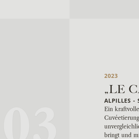
2023
„LE 
ALPILLES 
03
Ein kraftvoll
Cuvéetierung
unvergleichli
bringt und m