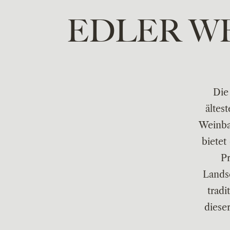
EDLER W
Die
ältes
Weinbau
bietet
Pr
Lands
tradi
diese