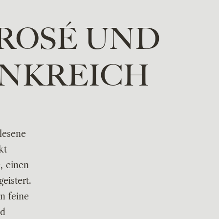
 ROSÉ UND
ANKREICH
lesene
kt
é
, einen
eistert.
n feine
nd