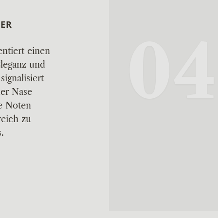
DER
04
ntiert einen
Eleganz und
ignalisiert
der Nase
le Noten
eich zu
.